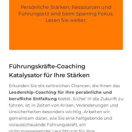
Techniken? Im Sparring für
Executives analysieren wir
Persönliche Stärken, Ressourcen und
gemeinsam Ihre persönlichen
Führungsstil sind beim Sparring Fokus.
Blind-Spots und entwickeln
Lesen Sie weiter.
neue Lösungsansätze, die Sie
voranbringen.
Führungskräfte-Coaching
Katalysator für Ihre Stärken
Erkunden Sie die zahlreichen Chancen, die Ihnen das
Leadership-Coaching für Ihre persönliche und
berufliche Entfaltung
bietet. Sicher in die Zukunft zu
führen, ist i
n Zeiten von Krisen, Veränderungen und
Unsicherheiten besonders wichtig.
Arbeiten wir
gemeinsam daran, wie Sie eine haltgebende und
vorausschauende Führungskraft, ein
richtungsweisender Leuchtturm für Ihre