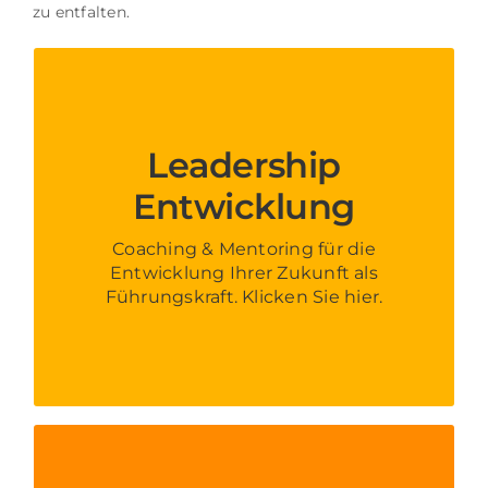
zu entfalten.
Leadership Entwicklung
Mit dem Fokus auf die
Leadership
vielfältigen Herausforderungen
von Führung und Management
Entwicklung
arbeiten wir gemeinsam an
Ihrer Rolle als Führungskraft.
Coaching & Mentoring für die
Sowohl berufliche als auch
Entwicklung Ihrer Zukunft als
persönliche Anliegen können
Führungskraft. Klicken Sie hier.
im Coaching angesprochen
werden.
Nachhaltiges Steuern &